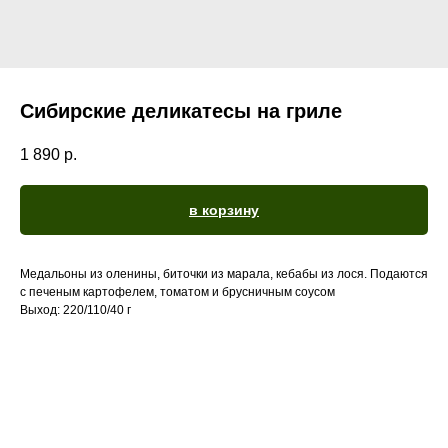
Сибирские деликатесы на гриле
1 890
р.
в корзину
Медальоны из оленины, биточки из марала, кебабы из лося. Подаются
с печеным картофелем, томатом и брусничным соусом
Выход: 220/110/40 г