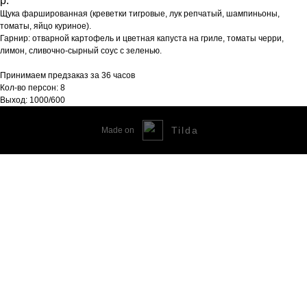
р.
Щука фаршированная (креветки тигровые, лук репчатый, шампиньоны,
томаты, яйцо куриное).
Гарнир: отварной картофель и цветная капуста на гриле, томаты черри,
лимон, сливочно-сырный соус с зеленью.
Принимаем предзаказ за 36 часов
Кол-во персон: 8
Выход: 1000/600
Tilda
Made on