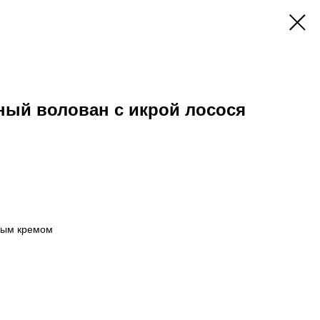
ный волован с икрой лосося
ным кремом